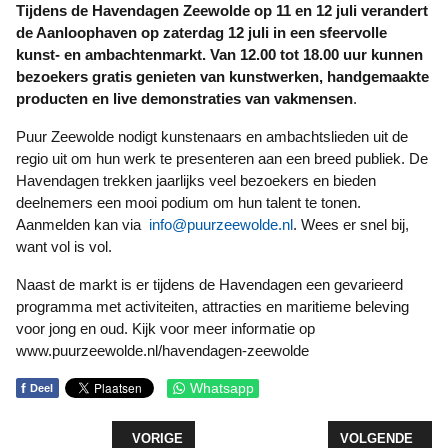
Tijdens de Havendagen Zeewolde op 11 en 12 juli verandert
de Aanloophaven op zaterdag 12 juli in een sfeervolle
kunst- en ambachtenmarkt. Van 12.00 tot 18.00 uur kunnen
bezoekers gratis genieten van kunstwerken, handgemaakte
producten en live demonstraties van vakmensen
.
Puur Zeewolde nodigt kunstenaars en ambachtslieden uit de
regio uit om hun werk te presenteren aan een breed publiek. De
Havendagen trekken jaarlijks veel bezoekers en bieden
deelnemers een mooi podium om hun talent te tonen.
Aanmelden kan via
info@puurzeewolde.nl
. Wees er snel bij,
want vol is vol.
Naast de markt is er tijdens de Havendagen een gevarieerd
programma met activiteiten, attracties en maritieme beleving
voor jong en oud. Kijk voor meer informatie op
www.puurzeewolde.nl/havendagen-zeewolde
f
Whatsapp
Deel
VORIG ARTIKEL: ZEEWOLDE VIERT 80 JAAR VRIJ
VOLGENDE ARTI
VORIGE
VOLGENDE