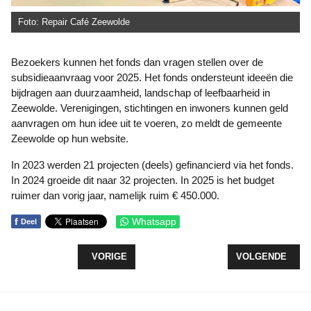
Foto: Repair Café Zeewolde
Bezoekers kunnen het fonds dan vragen stellen over de
subsidieaanvraag voor 2025. Het fonds ondersteunt ideeën die
bijdragen aan duurzaamheid, landschap of leefbaarheid in
Zeewolde. Verenigingen, stichtingen en inwoners kunnen geld
aanvragen om hun idee uit te voeren, zo meldt de gemeente
Zeewolde op hun website.
In 2023 werden 21 projecten (deels) gefinancierd via het fonds.
In 2024 groeide dit naar 32 projecten. In 2025 is het budget
ruimer dan vorig jaar, namelijk ruim € 450.000.
f
Whatsapp
Deel
VORIG ARTIKEL: NIEUWE ADVENTURE GOLFBAAN
VOLGENDE ARTI
VORIGE
VOLGENDE