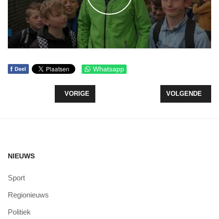
f
Whatsapp
Deel
VORIG ARTIKEL: 3 JULI, HET APOLLO ENSEMBLE 
VOLGENDE ARTIK
VORIGE
VOLGENDE
NIEUWS
Sport
Regionieuws
Politiek