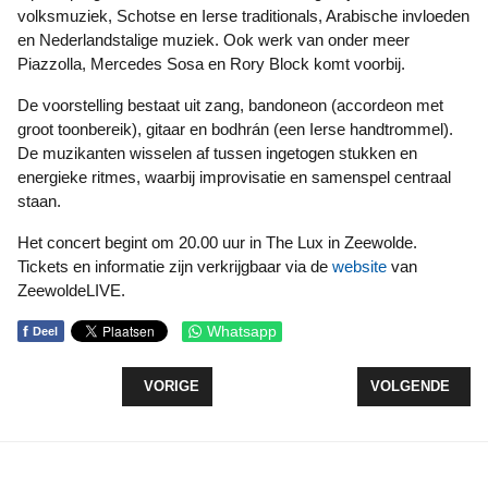
volksmuziek, Schotse en Ierse traditionals, Arabische invloeden
en Nederlandstalige muziek. Ook werk van onder meer
Piazzolla, Mercedes Sosa en Rory Block komt voorbij.
De voorstelling bestaat uit zang, bandoneon (ac­cor­de­on met
groot toon­be­reik), gitaar en bodhrán (een Ier­se hand­trom­mel).
De muzikanten wisselen af tussen ingetogen stukken en
energieke ritmes, waarbij improvisatie en samenspel centraal
staan.
Het concert begint om 20.00 uur in The Lux in Zeewolde.
Tickets en informatie zijn verkrijgbaar via de
website
van
ZeewoldeLIVE.
f
Whatsapp
Deel
VORIG ARTIKEL: BOELDAG IN EN OM HET NGK HE
VOLGENDE ARTI
VORIGE
VOLGENDE