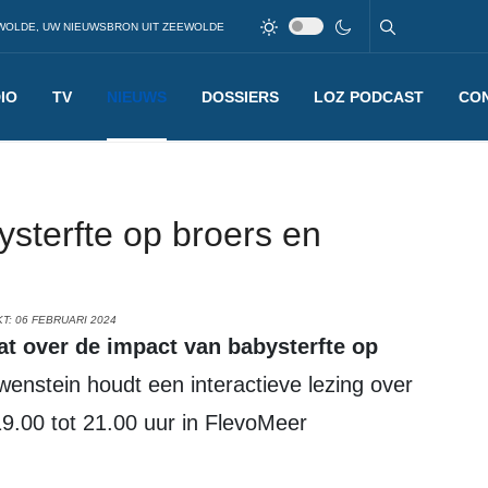
WOLDE, UW NIEUWSBRON UIT ZEEWOLDE
IO
TV
NIEUWS
DOSSIERS
LOZ PODCAST
CO
ysterfte op broers en
T: 06 FEBRUARI 2024
wenstein houdt een interactieve lezing over
19.00 tot 21.00 uur in FlevoMeer