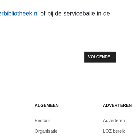
bibliotheek.nl
of bij de servicebalie in de
GAKKOORD: SAMENWERKING VOOR TOEKOMSTIGE ZORG IN ZEEWOL
VOLGENDE ARTIKEL: W
VOLGENDE
ALGEMEEN
ADVERTEREN
Bestuur
Adverteren
Organisatie
LOZ bereik