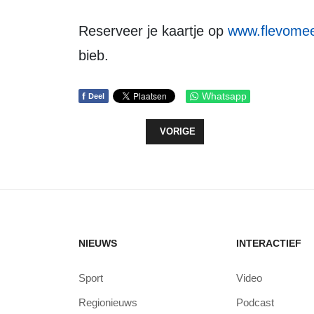
Reserveer je kaartje op
www.flevomeer
bieb.
f
Whatsapp
Deel
VORIG ARTIKEL: INTEGRAAL ZOR
VORIGE
NIEUWS
INTERACTIEF
Sport
Video
Regionieuws
Podcast