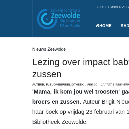
LOKALE OMROEP ZEE
HOME
RAD
Nieuws Zeewolde
Lezing over impact bab
zussen
AUTEUR:
FLEVOMEERBIBLIOTHEEK
FEB 09
LAATST BIJGEWERK
'Mama, ik kom jou wel troosten' gaat over de impact van babysterfte op
broers en zussen.
Auteur Brigit Nieu
haar boek op vrijdag 23 februari van 
Bibliotheek Zeewolde.