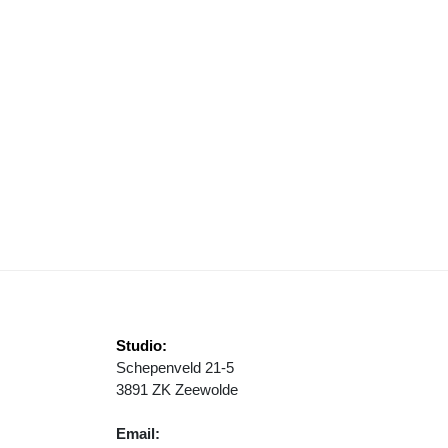
DE
ERELDKOOR JUNIOR GAAT WEER ZINGEN!
Studio:
Schepenveld 21-5
3891 ZK Zeewolde
Email: