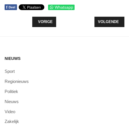
f
Whatsapp
Deel
VORIG ARTIKEL: TEAM COLORIET HAALT 1650 E
VOLGENDE ARTI
VORIGE
VOLGENDE
NIEUWS
Sport
Regionieuws
Politiek
Nieuws
Video
Zakelijk