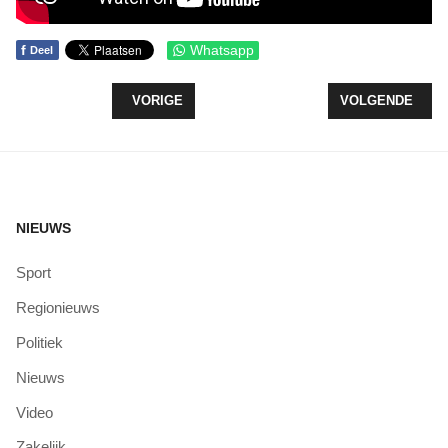
f
Whatsapp
Deel
VORIG ARTIKEL: GESCHILDERDE KASTJES VERF
VOLGENDE ARTIK
VORIGE
VOLGENDE
NIEUWS
Sport
Regionieuws
Politiek
Nieuws
Video
Zakelijk