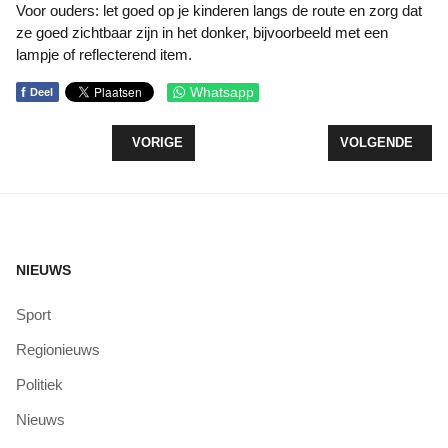
Voor ouders: let goed op je kinderen langs de route en zorg dat
ze goed zichtbaar zijn in het donker, bijvoorbeeld met een
lampje of reflecterend item.
f
Whatsapp
Deel
VORIG ARTIKEL: DORPSQUIZ ZEEWOLDE ‘K WIS’
VOLGENDE ARTI
VORIGE
VOLGENDE
NIEUWS
Sport
Regionieuws
Politiek
Nieuws