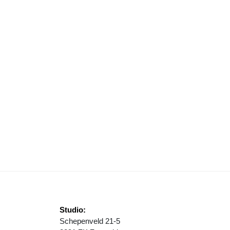
TART BOUW UITBREIDING KALEIDOSCOOP
Studio:
Schepenveld 21-5