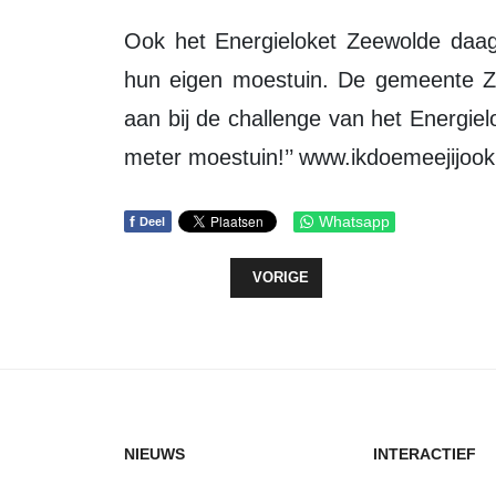
Ook het Energieloket Zeewolde daagt inwoners uit om aan de slag te gaan in
hun eigen moestuin. De gemeente Z
aan bij de challenge van het Energie
meter moestuin!’’ www.ikdoemeejijook.
f
Whatsapp
Deel
VORIG ARTIKEL: SCHUTSLUIS DE 
VORIGE
NIEUWS
INTERACTIEF