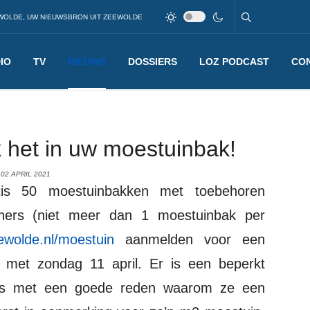
WOLDE, UW NIEUWSBRON UIT ZEEWOLDE
IO
TV
NIEUWS
DOSSIERS
LOZ PODCAST
CO
 het in uw moestuinbak!
02 APRIL 2021
oners (niet meer dan 1 moestuinbak per
wolde.nl/moestuin
aanmelden voor een
n met zondag 11 april. Er is een beperkt
ers met een goede reden waarom ze een