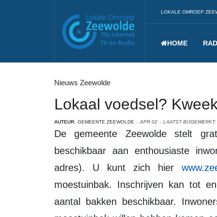
LOKALE OMROEP ZEE
HOME
RAD
Nieuws Zeewolde
Lokaal voedsel? Kweek
AUTEUR:
GEMEENTE ZEEWOLDE
APR 02
LAATST BIJGEWERKT: 
De gemeente Zeewolde stelt gratis 50 moestuinbakken met toebehoren
beschikbaar aan enthousiaste inw
adres). U kunt zich hier
www.zee
moestuinbak. Inschrijven kan tot e
aantal bakken beschikbaar. Inwon