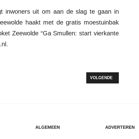
eewolde haakt met de gratis moestuinbak
loket Zeewolde “Ga Smullen: start vierkante
nl.
SPIEGHEL WEER OPEN
VOLGENDE ARTIKEL: S
VOLGENDE
ALGEMEEN
ADVERTEREN