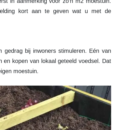
rst in aanmerking voor zo’n m2 moestuin.
lding kort aan te geven wat u met de
n en kopen van lokaal geteeld voedsel. Dat
 eigen moestuin.