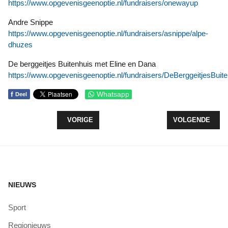
https://www.opgevenisgeenoptie.nl/fundraisers/onewayup
Andre Snippe
https://www.opgevenisgeenoptie.nl/fundraisers/asnippe/alpe-
dhuzes
De berggeitjes Buitenhuis met Eline en Dana
https://www.opgevenisgeenoptie.nl/fundraisers/DeBerggeitjesBuit
f
Whatsapp
Deel
VORIG ARTIKEL: PAROCHIE ZEEWOLDE HEEFT VE
VOLGENDE ARTI
VORIGE
VOLGENDE
NIEUWS
Sport
Regionieuws