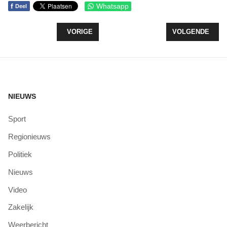
f
Whatsapp
Deel
VORIG ARTIKEL: NIEUWE VOORZITTER VOOR Z
VOLGENDE ARTI
VORIGE
VOLGENDE
NIEUWS
Sport
Regionieuws
Politiek
Nieuws
Video
Zakelijk
Weerbericht