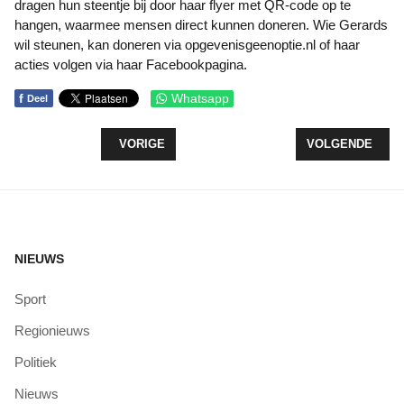
dragen hun steentje bij door haar flyer met QR-code op te
hangen, waarmee mensen direct kunnen doneren. Wie Gerards
wil steunen, kan doneren via opgevenisgeenoptie.nl of haar
acties volgen via haar Facebookpagina.
f
Whatsapp
Deel
VORIG ARTIKEL: ZEEWOLDE DOET MEE AAN NK 
VOLGENDE ARTIK
VORIGE
VOLGENDE
NIEUWS
Sport
Regionieuws
Politiek
Nieuws