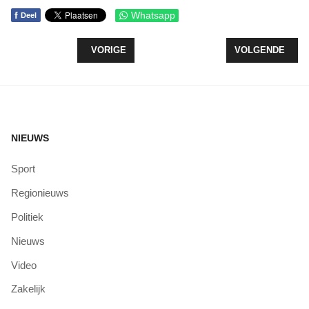
f
Whatsapp
Deel
VORIG ARTIKEL: ONDERWIJSPIONIERS VAN ZEE
VOLGENDE ARTI
VORIGE
VOLGENDE
NIEUWS
Sport
Regionieuws
Politiek
Nieuws
Video
Zakelijk