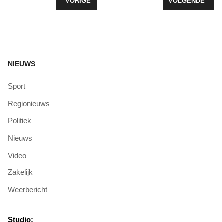
VORIG ARTIKEL: ILLEGAAL VUURWERK BLAAST D
VOLGENDE ARTIK
VORIGE
VOLGENDE
NIEUWS
Sport
Regionieuws
Politiek
Nieuws
Video
Zakelijk
Weerbericht
Studio: