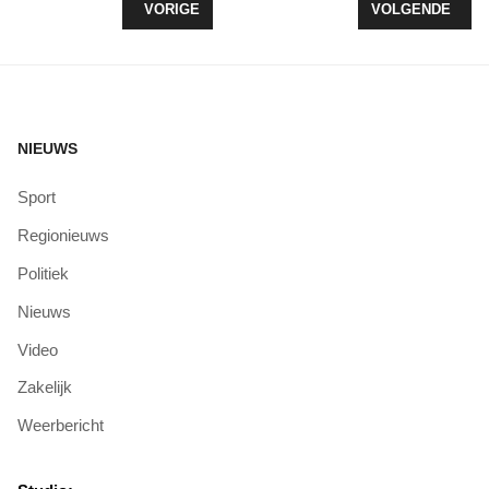
VORIG ARTIKEL: SENIORWEB WORKSHOP FOTOB
VOLGENDE ARTIK
VORIGE
VOLGENDE
NIEUWS
Sport
Regionieuws
Politiek
Nieuws
Video
Zakelijk
Weerbericht