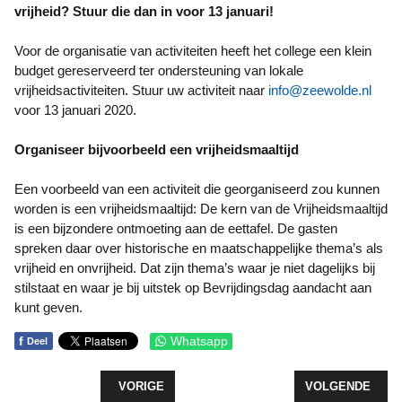
vrijheid? Stuur die dan in voor 13 januari!
Voor de organisatie van activiteiten heeft het college een klein
budget gereserveerd ter ondersteuning van lokale
vrijheidsactiviteiten. Stuur uw activiteit naar
info@zeewolde.nl
voor 13 januari 2020.
Organiseer bijvoorbeeld een vrijheidsmaaltijd
Een voorbeeld van een activiteit die georganiseerd zou kunnen
worden is een vrijheidsmaaltijd: De kern van de Vrijheidsmaaltijd
is een bijzondere ontmoeting aan de eettafel. De gasten
spreken daar over historische en maatschappelijke thema’s als
vrijheid en onvrijheid. Dat zijn thema’s waar je niet dagelijks bij
stilstaat en waar je bij uitstek op Bevrijdingsdag aandacht aan
kunt geven.
f
Whatsapp
Deel
VORIG ARTIKEL: KERSTFESTIJN VRIJDAG 20 DE
VOLGENDE ARTI
VORIGE
VOLGENDE