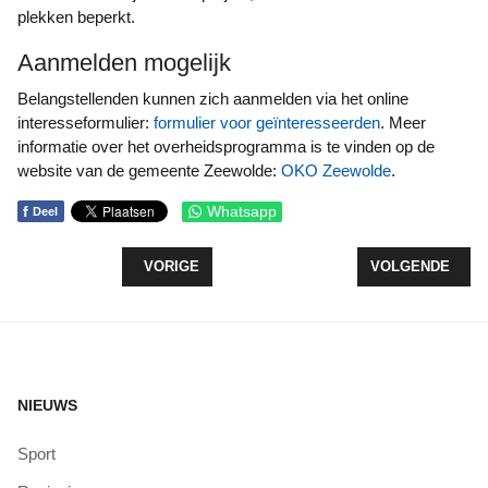
plekken beperkt.
Aanmelden mogelijk
Belangstellenden kunnen zich aanmelden via het online
interesseformulier:
formulier voor geïnteresseerden
. Meer
informatie over het overheidsprogramma is te vinden op de
website van de gemeente Zeewolde:
OKO Zeewolde
.
f
Whatsapp
Deel
VORIG ARTIKEL: AMVZ PROMSCONCERT ZEEWOLD
VOLGENDE ARTI
VORIGE
VOLGENDE
NIEUWS
Sport