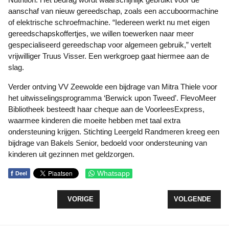
aanschaf van nieuw gereedschap, zoals een accuboormachine
of elektrische schroefmachine. “Iedereen werkt nu met eigen
gereedschapskoffertjes, we willen toewerken naar meer
gespecialiseerd gereedschap voor algemeen gebruik,” vertelt
vrijwilliger Truus Visser. Een werkgroep gaat hiermee aan de
slag.
Verder ontving VV Zeewolde een bijdrage van Mitra Thiele voor
het uitwisselingsprogramma ‘Berwick upon Tweed’. FlevoMeer
Bibliotheek besteedt haar cheque aan de VoorleesExpress,
waarmee kinderen die moeite hebben met taal extra
ondersteuning krijgen. Stichting Leergeld Randmeren kreeg een
bijdrage van Bakels Senior, bedoeld voor ondersteuning van
kinderen uit gezinnen met geldzorgen.
f
Whatsapp
Deel
VORIG ARTIKEL: PAND WEERGANG TIJDELIJK GE
VOLGENDE ARTIK
VORIGE
VOLGENDE