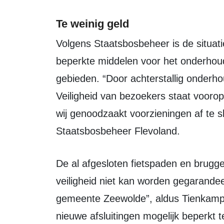
Te weinig geld
Volgens Staatsbosbeheer is de situatie het directe gevolg van structureel te
beperkte middelen voor het onderhoud
gebieden. “Door achterstallig onderho
Veiligheid van bezoekers staat voorop.
wij genoodzaakt voorzieningen af te s
Staatsbosbeheer Flevoland.
De al afgesloten fietspaden en bruggen blijven voorlopig dicht, omdat de
veiligheid niet kan worden gegarandee
gemeente Zeewolde”, aldus Tienkamp. V
nieuwe afsluitingen mogelijk beperkt t