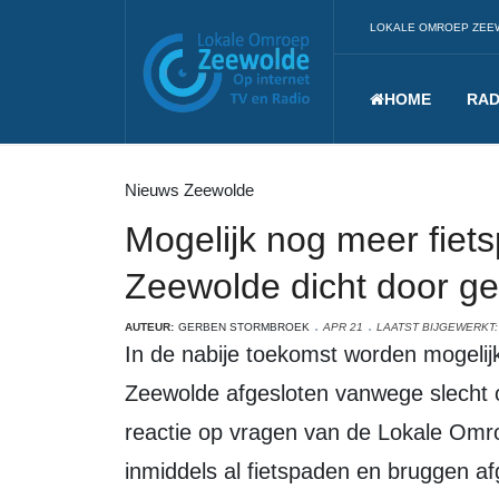
LOKALE OMROEP ZEE
HOME
RAD
Nieuws Zeewolde
Mogelijk nog meer fiet
Zeewolde dicht door g
AUTEUR:
GERBEN STORMBROEK
APR 21
LAATST BIJGEWERKT: 
In de nabije toekomst worden mogelijk meer fietspaden in het buitengebied van
Zeewolde afgesloten vanwege slecht 
reactie op vragen van de Lokale Omr
inmiddels al fietspaden en bruggen 