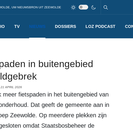
WOLDE, UW NIEUWSBRON UIT ZEEWOLDE
IO
TV
NIEUWS
DOSSIERS
LOZ PODCAST
CO
spaden in buitengebied
eldgebrek
21 APRIL 2026
onderhoud. Dat geeft de gemeente aan in
oep Zeewolde. Op meerdere plekken zijn
afgesloten omdat Staatsbosbeheer de