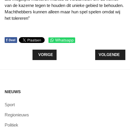
van de kazerne tegen te houden dit unieke gebied te behouden.
Machthebbers kunnen alleen maar hun spel spelen omdat wij
het tolereren”
f
Whatsapp
Deel
VORIG ARTIKEL: GERRIT BOS NIEUWE DIRECTE
VOLGENDE ARTI
VORIGE
VOLGENDE
NIEUWS
Sport
Regionieuws
Politiek