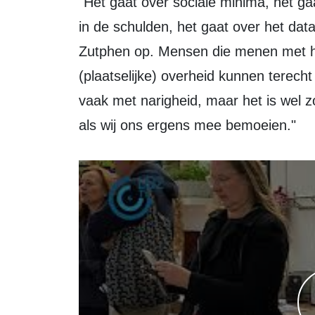
"Het gaat over sociale minima, het g
in de schulden, het gaat over het da
Zutphen op. Mensen die menen met hu
(plaatselijke) overheid kunnen terech
vaak met narigheid, maar het is wel z
als wij ons ergens mee bemoeien."