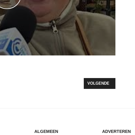
VEROORZAAKT WONINGBRAND
VOLGENDE ARTIKEL: V
VOLGENDE
ALGEMEEN
ADVERTEREN