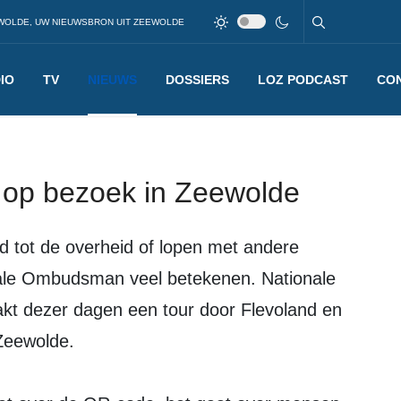
WOLDE, UW NIEUWSBRON UIT ZEEWOLDE
IO
TV
NIEUWS
DOSSIERS
LOZ PODCAST
CO
op bezoek in Zeewolde
nale Ombudsman veel betekenen. Nationale
t dezer dagen een tour door Flevoland en
Zeewolde.