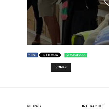
f
Whatsapp
Deel
VORIG ARTIKEL: KORTSLUITING 
VORIGE
NIEUWS
INTERACTIEF