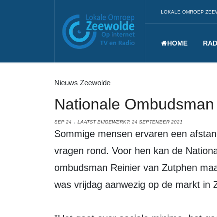
LOKALE OMROEP ZEE
HOME
RAD
Nieuws Zeewolde
Nationale Ombudsman 
SEP 24
LAATST BIJGEWERKT: 24 SEPTEMBER 2021
Sommige mensen ervaren een afstand tot de overheid of lopen met andere
vragen rond. Voor hen kan de Natio
ombudsman Reinier van Zutphen maak
was vrijdag aanwezig op de markt in 