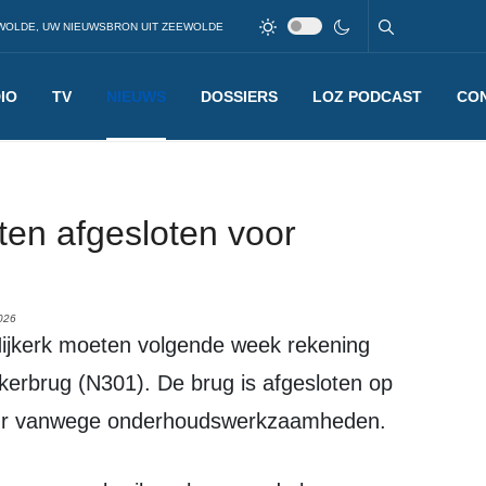
WOLDE, UW NIEUWSBRON UIT ZEEWOLDE
IO
TV
NIEUWS
DOSSIERS
LOZ PODCAST
CO
ten afgesloten voor
026
kerbrug (N301). De brug is afgesloten op
0 uur vanwege onderhoudswerkzaamheden.