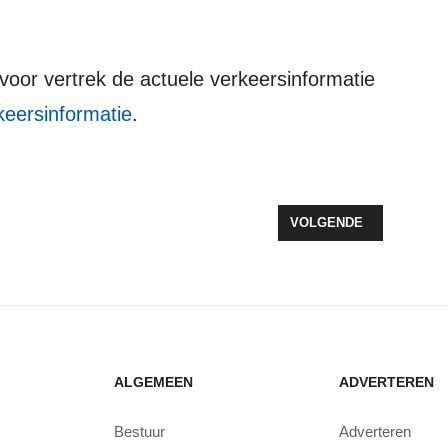
keersinformatie
.
MARS… IN ZEEWOLDE
VOLGENDE ARTIKEL: N
VOLGENDE
ALGEMEEN
ADVERTEREN
Bestuur
Adverteren