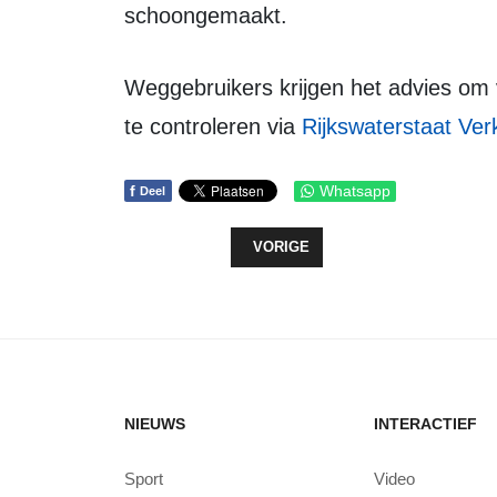
schoongemaakt.
Weggebruikers krijgen het advies om voor vertrek de actuele verkeersinformatie
te controleren via
Rijkswaterstaat Ver
f
Whatsapp
Deel
VORIG ARTIKEL: OVERLEVEN OP 
VORIGE
NIEUWS
INTERACTIEF
Sport
Video