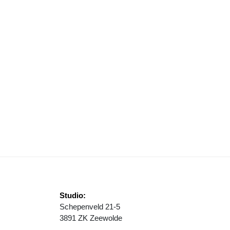
ADINE ROZENDAAL VERRAST PUBLIEK MET PERSOONLIJK AFSTUDE
Studio:
Schepenveld 21-5
3891 ZK Zeewolde