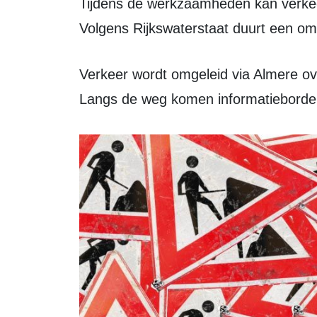
Tijdens de werkzaamheden kan verkeer geen gebruik maken van de brug.
Volgens Rijkswaterstaat duurt een oml
Verkeer wordt omgeleid via Almere over de A27 of via Harderwijk over de N302.
Langs de weg komen informatieborden