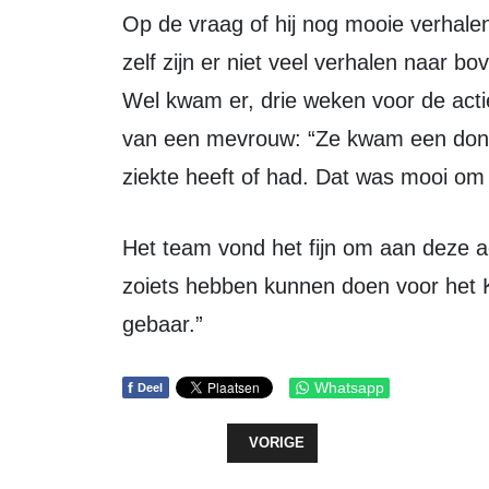
Op de vraag of hij nog mooie verhalen heeft gehoord antwoord hij: “Op de dagen
zelf zijn er niet veel verhalen naar b
Wel kwam er, drie weken voor de acti
van een mevrouw: “Ze kwam een donat
ziekte heeft of had. Dat was mooi om 
Het team vond het fijn om aan deze actie mee te werken: “Het hele feit dat we
zoiets hebben kunnen doen voor het 
gebaar.”
f
Whatsapp
Deel
VORIG ARTIKEL: RIDE4KIKA MET 
VORIGE