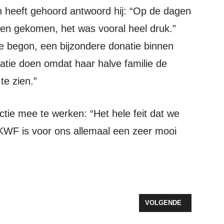
oven gekomen, het was vooral heel druk.”
e begon, een bijzondere donatie binnen
ie doen omdat haar halve familie de
te zien.”
KWF is voor ons allemaal een zeer mooi
150 MOTOREN DOOR ZEEWOLDE
VOLGENDE ARTIKEL: J
VOLGENDE