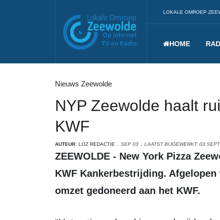
LOKALE OMROEP ZEE
HOME
RAD
Nieuws Zeewolde
NYP Zeewolde haalt ru
KWF
AUTEUR:
LOZ REDACTIE
SEP 03
LAATST BIJGEWERKT: 03 SEP
ZEEWOLDE - New York Pizza Zeewolde heeft 1228 euro opgehaald voor
KWF Kankerbestrijding. Afgelopen 
omzet gedoneerd aan het KWF.