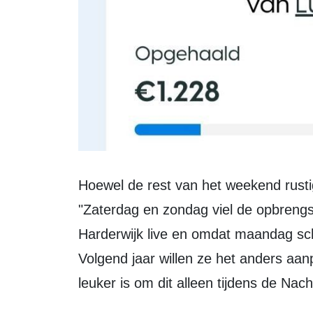
Hoewel de rest van het weekend rustiger verliep, was het initiatief een succes.
"Zaterdag en zondag viel de opbrengst
Harderwijk live en omdat maandag sch
Volgend jaar willen ze het anders aa
leuker is om dit alleen tijdens de Nac