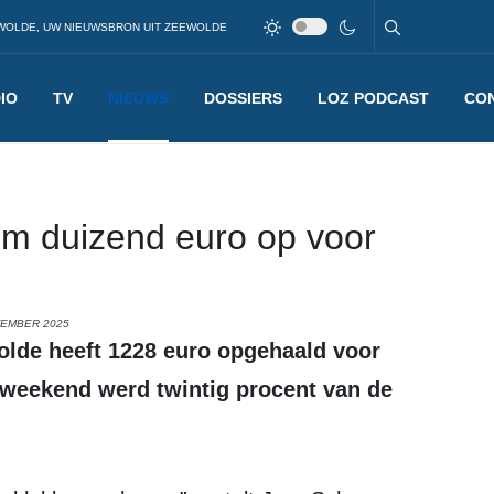
WOLDE, UW NIEUWSBRON UIT ZEEWOLDE
IO
TV
NIEUWS
DOSSIERS
LOZ PODCAST
CO
im duizend euro op voor
TEMBER 2025
weekend werd twintig procent van de