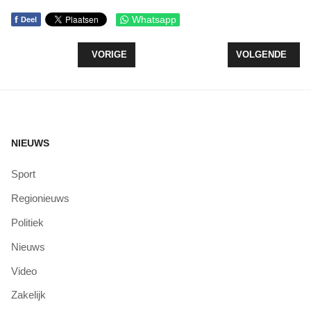
f
Whatsapp
Deel
VORIG ARTIKEL: MAANDAG 23 NOVEMBER, GOUD
VOLGENDE ARTI
VORIGE
VOLGENDE
NIEUWS
Sport
Regionieuws
Politiek
Nieuws
Video
Zakelijk