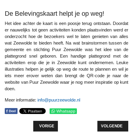
De Belevingskaart helpt je op weg!
Het idee achter de kaart is een poosje terug ontstaan. Doordat
er nauwelijks tot geen activiteiten konden plaatsvinden werd er
onderzocht hoe de bezoekers wel te laten genieten van alles
wat Zeewolde te bieden heeft. Na wat brainstormen tussen de
gemeente en stichting Puur Zeewolde was het idee van de
plattegrond snel geboren. Een handige plattegrond met de
activiteiten erop die je in Zeewolde kunt ondernemen. Leuke
illustraties helpen je gelijk op weg de route te plannen en wil je
iets meer erover weten dan brengt de QR-code je naar de
website van Puur Zeewolde waar je nog meer inspiratie op kunt
doen.
Meer informatie:
info@puurzeewolde.nl
f
Whatsapp
Deel
VORIG ARTIKEL: VEERPONT ZEEWOLDE-HARDERWI
VOLGENDE ARTI
VORIGE
VOLGENDE