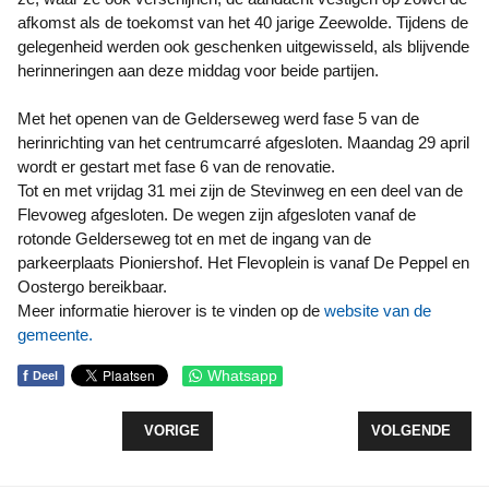
afkomst als de toekomst van het 40 jarige Zeewolde. Tijdens de
gelegenheid werden ook geschenken uitgewisseld, als blijvende
herinneringen aan deze middag voor beide partijen.
Met het openen van de Gelderseweg werd fase 5 van de
herinrichting van het centrumcarré afgesloten. Maandag 29 april
wordt er gestart met fase 6 van de renovatie.
Tot en met vrijdag 31 mei zijn de Stevinweg en een deel van de
Flevoweg afgesloten. De wegen zijn afgesloten vanaf de
rotonde Gelderseweg tot en met de ingang van de
parkeerplaats Pioniershof. Het Flevoplein is vanaf De Peppel en
Oostergo bereikbaar.
Meer informatie hierover is te vinden op de
website van de
gemeente.
f
Whatsapp
Deel
VORIG ARTIKEL: VRIJHEIDSVUUR LOPEND NAAR
VOLGENDE ARTI
VORIGE
VOLGENDE