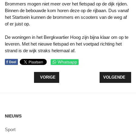
Brommers mogen niet meer over het fietspad op de dijk rijden.
Binnen de bebouwde kom horen deze op de rijbaan. Dus vanaf
het Startsein kunnen de brommers en scooters van de weg af
of er juist op.
De woningen in het Bergkwartier Hoog zijn bijna klaar om op te
leveren. Met het nieuwe fietspad en het voetpad richting het
strand is de wijk straks helemaal af.
f
Whatsapp
Deel
VORIG ARTIKEL: NIEUWE LOCATIE VOOR ENERG
VOLGENDE ARTIK
VORIGE
VOLGENDE
NIEUWS
Sport