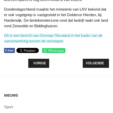
Donderdagochtend maakte het ministerie van LNV bekend dat
er ook vogelgriep is vastgesteld in het Gelderse Hierden, bij
Harderwijk. De tienkilometerzone rond dat bedrijf raakt ook land
rond Zeewolde en Biddinghuizen.
Dit is een bericht van Omroep Flevoland in het kader van de
samenwerking tussen de omroepen.
f
Whatsapp
Deel
VORIG ARTIKEL: WERKSTRAFFEN VOOR DUO DAT 
VOLGENDE ARTI
VORIGE
VOLGENDE
NIEUWS
Sport