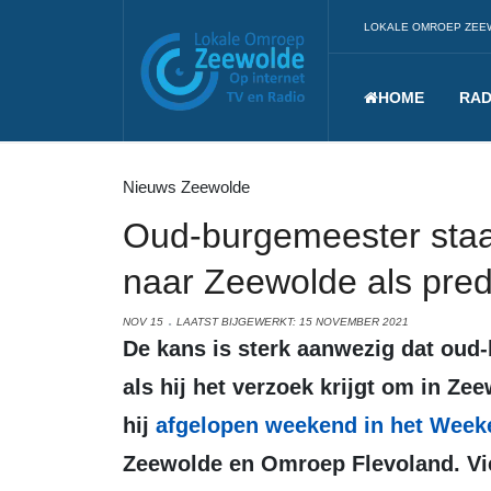
LOKALE OMROEP ZEE
HOME
RAD
Nieuws Zeewolde
Oud-burgemeester staa
naar Zeewolde als pred
NOV 15
LAATST BIJGEWERKT: 15 NOVEMBER 2021
De kans is sterk aanwezig dat oud-burgemeester Tom Viezee akkoord gaat
als hij het verzoek krijgt om in Ze
hij
afgelopen weekend in het Week
Zeewolde en Omroep Flevoland. Vie