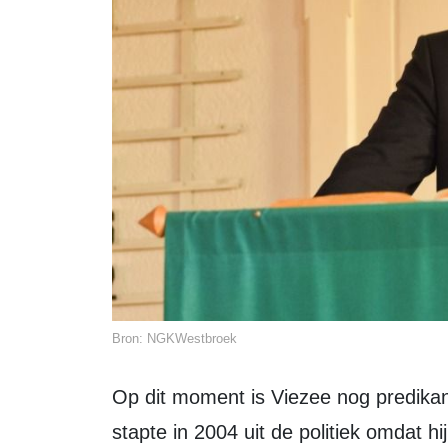
Bron: NGKWestbroek
Op dit moment is Viezee nog predikant in Westbroek, vlak boven Utrecht. Hij
stapte in 2004 uit de politiek omdat 