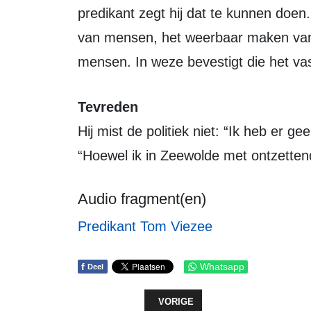
predikant zegt hij dat te kunnen doen.
van mensen, het weerbaar maken van
mensen. In weze bevestigt die het va
Tevreden
Hij mist de politiek niet: “Ik heb er g
“Hoewel ik in Zeewolde met ontzettend
Audio fragment(en)
Predikant Tom Viezee
f
Whatsapp
Deel
VORIG ARTIKEL: VERKIEZINGSAV
VORIGE