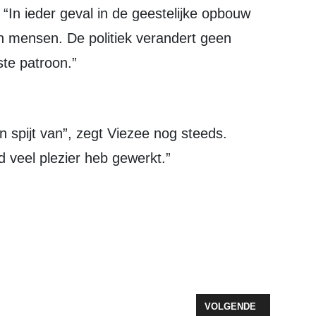
 “In ieder geval in de geestelijke opbouw
 mensen. De politiek verandert geen
ste patroon.”
een spijt van”, zegt Viezee nog steeds.
 veel plezier heb gewerkt.”
OND TOP-ONDERNEMER ALLEEN OP TV
VOLGENDE ARTIKEL: J
VOLGENDE