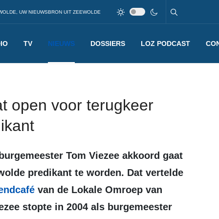
WOLDE, UW NIEUWSBRON UIT ZEEWOLDE
IO
TV
NIEUWS
DOSSIERS
LOZ PODCAST
CO
t open voor terugkeer
ikant
ewolde predikant te worden. Dat vertelde
endcafé
van de Lokale Omroep van
zee stopte in 2004 als burgemeester