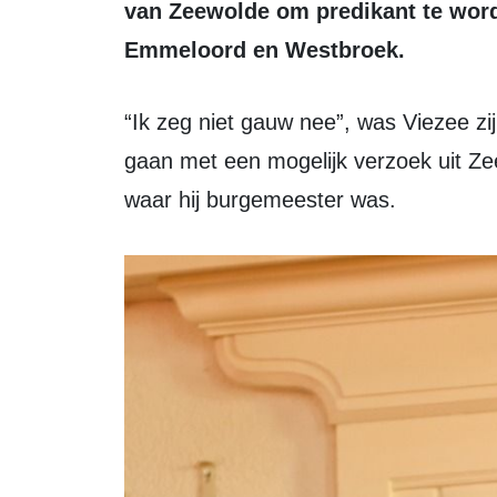
van Zeewolde om predikant te wor
Emmeloord en Westbroek.
“Ik zeg niet gauw nee”, was Viezee zijn antwoord op de vraag of hij akkoord zou
gaan met een mogelijk verzoek uit Ze
waar hij burgemeester was.