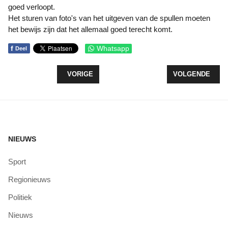
goed verloopt.
Het sturen van foto's van het uitgeven van de spullen moeten
het bewijs zijn dat het allemaal goed terecht komt.
f
Whatsapp
Deel
VORIG ARTIKEL: ZEEWOLDENAREN HALEN RUIM 80
VOLGENDE ARTI
VORIGE
VOLGENDE
NIEUWS
Sport
Regionieuws
Politiek
Nieuws