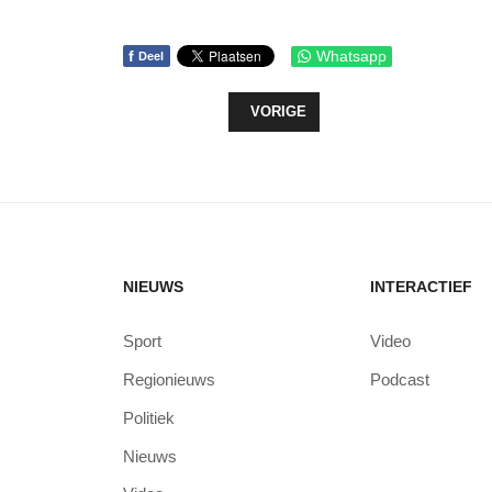
f
Whatsapp
Deel
VORIG ARTIKEL: APOLLO ENSEMB
VORIGE
NIEUWS
INTERACTIEF
Sport
Video
Regionieuws
Podcast
Politiek
Nieuws