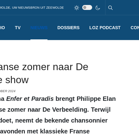
WOLDE, UW NIEUWSBRON UIT ZEEWOLDE
IO
TV
NIEUWS
DOSSIERS
LOZ PODCAST
CO
ranse zomer naar De
e show
OBER 2024
mma
Enfer et Paradis
brengt Philippe Elan
se zomer naar De Verbeelding. Terwijl
e doet, neemt de bekende chansonnier
 avonden met klassieke Franse