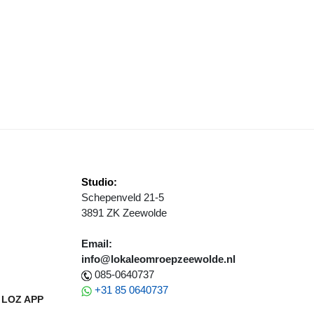
TROSE SPEELT DON JUAN; EMOTIES LOPEN OP IN DE VERBEELDIN
Studio:
Schepenveld 21-5
3891 ZK Zeewolde
Email:
info@lokaleomroepzeewolde.nl
085-0640737
+31 85 0640737
LOZ APP