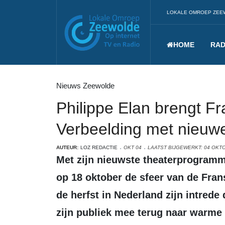
LOKALE OMROEP ZEE
HOME
RAD
Nieuws Zeewolde
Philippe Elan brengt F
Verbeelding met nieuw
AUTEUR:
LOZ REDACTIE
OKT 04
LAATST BIJGEWERKT: 04 OKT
Met zijn nieuwste theaterprogra
op 18 oktober de sfeer van de Fran
de herfst in Nederland zijn intred
zijn publiek mee terug naar warme