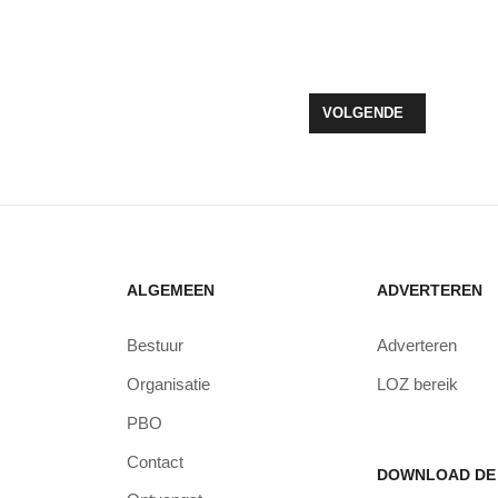
LE BRENGT HAYDN EN MOZART NAAR ZEEWOLDE
VOLGENDE ARTIKEL: MA
VOLGENDE
ALGEMEEN
ADVERTEREN
Bestuur
Adverteren
Organisatie
LOZ bereik
PBO
Contact
DOWNLOAD DE 