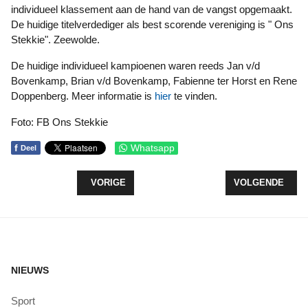
individueel klassement aan de hand van de vangst opgemaakt.
De huidige titelverdediger als best scorende vereniging is " Ons
Stekkie". Zeewolde.
De huidige individueel kampioenen waren reeds Jan v/d
Bovenkamp, Brian v/d Bovenkamp, Fabienne ter Horst en Rene
Doppenberg. Meer informatie is
hier
te vinden.
Foto: FB Ons Stekkie
f
Whatsapp
Deel
VORIG ARTIKEL: GEDRAGSCODE INTEGRITEIT R
VOLGENDE ARTI
VORIGE
VOLGENDE
NIEUWS
Sport