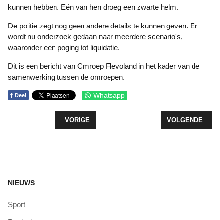
kunnen hebben. Eén van hen droeg een zwarte helm.
De politie zegt nog geen andere details te kunnen geven. Er
wordt nu onderzoek gedaan naar meerdere scenario's,
waaronder een poging tot liquidatie.
Dit is een bericht van Omroep Flevoland in het kader van de
samenwerking tussen de omroepen.
f
Whatsapp
Deel
VORIG ARTIKEL: RAAM INGEGOOID MET PALLET
VOLGENDE ARTI
VORIGE
VOLGENDE
NIEUWS
Sport