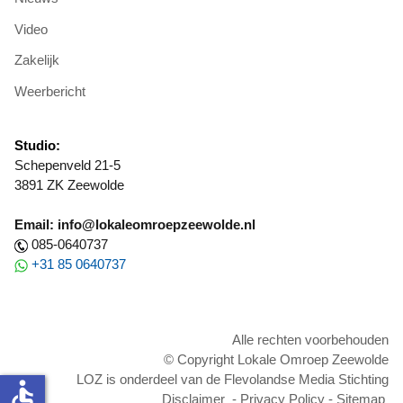
Video
Zakelijk
Weerbericht
Studio:
Schepenveld 21-5
3891 ZK Zeewolde
Email: info@lokaleomroepzeewolde.nl
085-0640737
+31 85 0640737
Alle rechten voorbehouden
© Copyright Lokale Omroep Zeewolde
LOZ is onderdeel van de Flevolandse Media Stichting
accessible
Disclaimer
-
Privacy Policy
-
Sitemap