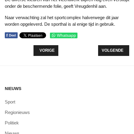
onder de beschermende folie, geeft Vreugdenhil aan.
Naar verwachting zal het sportcomplex halverwege dit jaar
worden opgeleverd. De sporthal is al enige tijd in gebruik.
f
Whatsapp
Deel
VORIG ARTIKEL: ANIMO VOOR BOOSTER OPVALL
VOLGENDE ARTI
VORIGE
VOLGENDE
NIEUWS
Sport
Regionieuws
Politiek
Nieuws