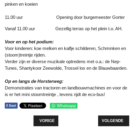
pinken en koeien
11.00 uur Opening door burgemeester Gorter
Vanaf 11.00 uur Gezellig terras op het plein t.o. AH.
Voor en op het podium:
Voor kinderen: koe melken en kalfje schilderen, Schminken en
(stoom)treintje rijden.
Verder zijn er diverse muzikale optredens met o.a.: de Nep-
Tunes, Shantykoor Zeewolde, Trossel los en de Blauwbaarden.
Op en langs de Horsterweg:
Demonstraties van tractoren en landbouwmachines en voor de
is er het mini stoomtreintje , tevens rijdt de eco-bus!
f
Whatsapp
Deel
VORIG ARTIKEL: ZOMERACTIVITEITEN VOOR KID
VOLGENDE ARTIK
VORIGE
VOLGENDE