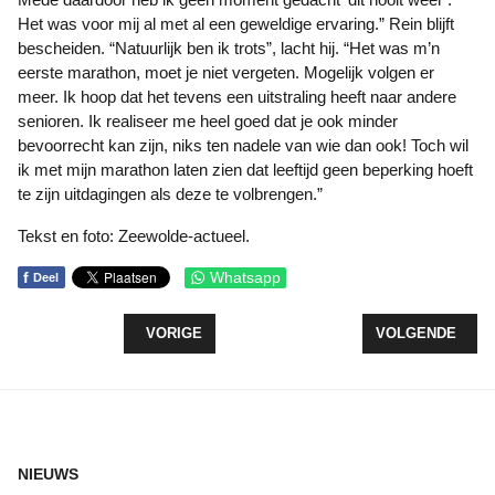
Het was voor mij al met al een geweldige ervaring.” Rein blijft
bescheiden. “Natuurlijk ben ik trots”, lacht hij. “Het was m’n
eerste marathon, moet je niet vergeten. Mogelijk volgen er
meer. Ik hoop dat het tevens een uitstraling heeft naar andere
senioren. Ik realiseer me heel goed dat je ook minder
bevoorrecht kan zijn, niks ten nadele van wie dan ook! Toch wil
ik met mijn marathon laten zien dat leeftijd geen beperking hoeft
te zijn uitdagingen als deze te volbrengen.”
Tekst en foto: Zeewolde-actueel.
f
Whatsapp
Deel
VORIG ARTIKEL: DODELIJK SLACHTOFFER IN UI
VOLGENDE ARTI
VORIGE
VOLGENDE
NIEUWS