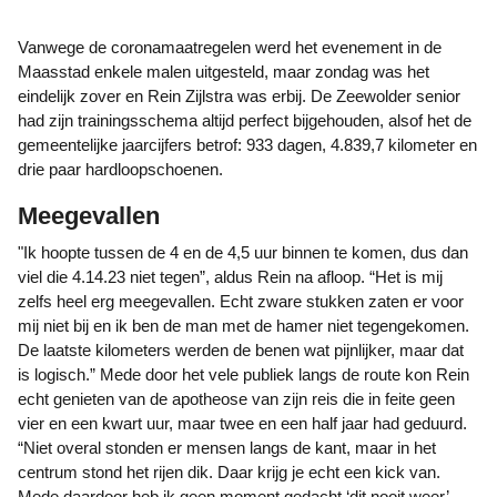
Vanwege de coronamaatregelen werd het evenement in de
Maasstad enkele malen uitgesteld, maar zondag was het
eindelijk zover en Rein Zijlstra was erbij. De Zeewolder senior
had zijn trainingsschema altijd perfect bijgehouden, alsof het de
gemeentelijke jaarcijfers betrof: 933 dagen, 4.839,7 kilometer en
drie paar hardloopschoenen.
Meegevallen
"Ik hoopte tussen de 4 en de 4,5 uur binnen te komen, dus dan
viel die 4.14.23 niet tegen”, aldus Rein na afloop. “Het is mij
zelfs heel erg meegevallen. Echt zware stukken zaten er voor
mij niet bij en ik ben de man met de hamer niet tegengekomen.
De laatste kilometers werden de benen wat pijnlijker, maar dat
is logisch.” Mede door het vele publiek langs de route kon Rein
echt genieten van de apotheose van zijn reis die in feite geen
vier en een kwart uur, maar twee en een half jaar had geduurd.
“Niet overal stonden er mensen langs de kant, maar in het
centrum stond het rijen dik. Daar krijg je echt een kick van.
Mede daardoor heb ik geen moment gedacht ‘dit nooit weer’.