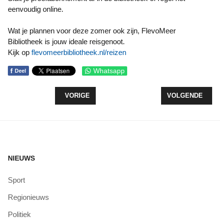
eenvoudig online.
Wat je plannen voor deze zomer ook zijn, FlevoMeer
Bibliotheek is jouw ideale reisgenoot.
Kijk op
flevomeerbibliotheek.nl/reizen
f
Whatsapp
Deel
VORIG ARTIKEL: KUNSTWERK IN TUNNELTJE WE
VOLGENDE ARTI
VORIGE
VOLGENDE
NIEUWS
Sport
Regionieuws
Politiek