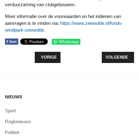
verduurzaming van clubgebouwen.
Meer informatie over de voorwaarden en het indienen van
aanvragen is te vinden via:
https://www.zeewolde.nl/fonds-
windpark-zeewolde
.
f
Whatsapp
Deel
VORIG ARTIKEL: SLUITING BEDRIJFSPAND GIL
VOLGENDE ARTI
VORIGE
VOLGENDE
NIEUWS
Sport
Regionieuws
Politiek