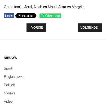
Op de foto’s: Jordi, Noah en Maud, Jefta en Margriet.
f
Whatsapp
Deel
VORIG ARTIKEL: SCOUTINGACTIVITEITEN TIJDEN
VOLGENDE ARTIK
VORIGE
VOLGENDE
NIEUWS
Sport
Regionieuws
Politiek
Nieuws
Video