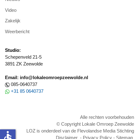
Video
Zakelijk
Weerbericht
Studio:
Schepenveld 21-5
3891 ZK Zeewolde
Email: info@lokaleomroepzeewolde.nl
085-0640737
+31 85 0640737
Alle rechten voorbehouden
© Copyright Lokale Omroep Zeewolde
LOZ is onderdeel van de Flevolandse Media Stichting
accessible
Disclaimer
-
Privacy Policy
-
Sitemap