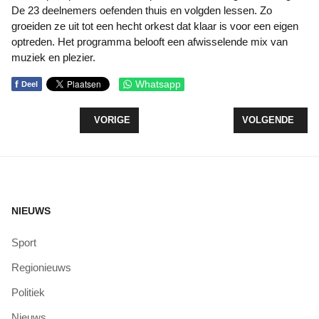
De 23 deelnemers oefenden thuis en volgden lessen. Zo
groeiden ze uit tot een hecht orkest dat klaar is voor een eigen
optreden. Het programma belooft een afwisselende mix van
muziek en plezier.
f
Whatsapp
Deel
VORIG ARTIKEL: ZERO WASTE FESTIVAL: LEREN,
VOLGENDE ARTIK
VORIGE
VOLGENDE
NIEUWS
Sport
Regionieuws
Politiek
Nieuws