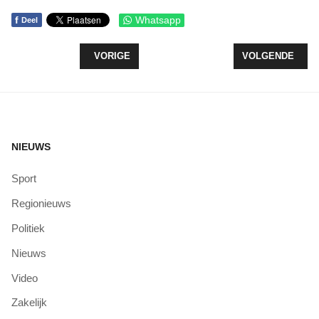
f
Whatsapp
Deel
VORIG ARTIKEL: WILLEM HOVING OPENT DIT J
VOLGENDE ARTI
VORIGE
VOLGENDE
NIEUWS
Sport
Regionieuws
Politiek
Nieuws
Video
Zakelijk