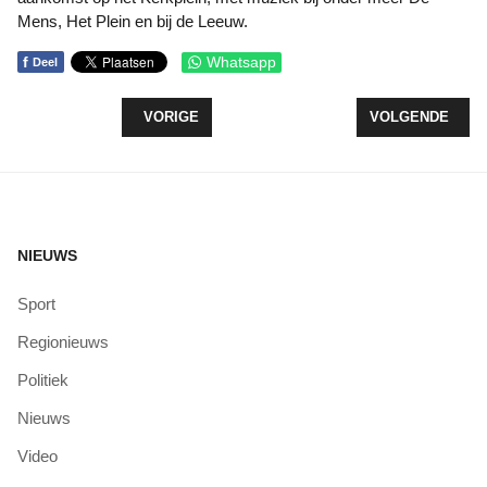
Mens, Het Plein en bij de Leeuw.
f
Whatsapp
Deel
VORIG ARTIKEL: VLIEGERFESTIJN TREKT VEEL
VOLGENDE ARTIK
VORIGE
VOLGENDE
NIEUWS
Sport
Regionieuws
Politiek
Nieuws
Video