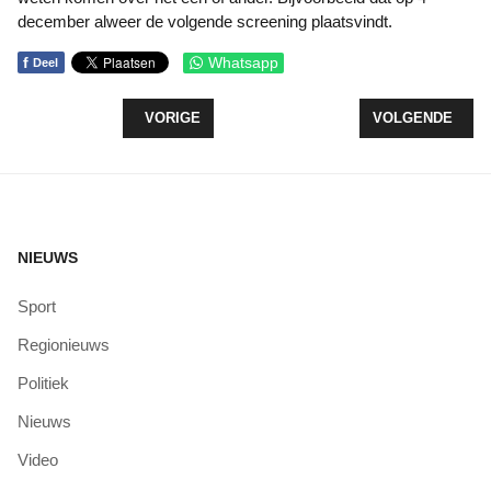
december alweer de volgende screening plaatsvindt.
f
Whatsapp
Deel
VORIG ARTIKEL: VEILIG FIETSEN NAAR GROEVE
VOLGENDE ARTI
VORIGE
VOLGENDE
NIEUWS
Sport
Regionieuws
Politiek
Nieuws
Video