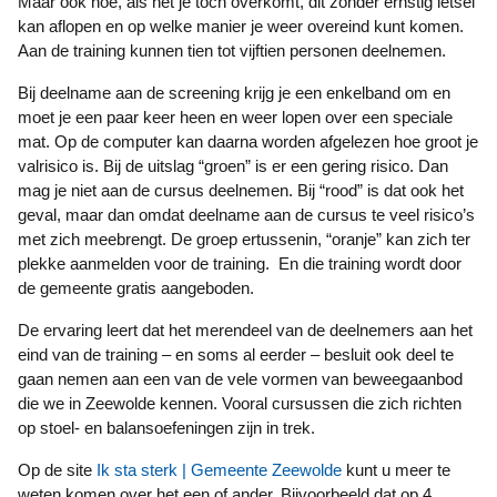
Maar ook hoe, als het je toch overkomt, dit zonder ernstig letsel
kan aflopen en op welke manier je weer overeind kunt komen.
Aan de training kunnen tien tot vijftien personen deelnemen.
Bij deelname aan de screening krijg je een enkelband om en
moet je een paar keer heen en weer lopen over een speciale
mat. Op de computer kan daarna worden afgelezen hoe groot je
valrisico is. Bij de uitslag “groen” is er een gering risico. Dan
mag je niet aan de cursus deelnemen. Bij “rood” is dat ook het
geval, maar dan omdat deelname aan de cursus te veel risico’s
met zich meebrengt. De groep ertussenin, “oranje” kan zich ter
plekke aanmelden voor de training. En die training wordt door
de gemeente gratis aangeboden.
De ervaring leert dat het merendeel van de deelnemers aan het
eind van de training – en soms al eerder – besluit ook deel te
gaan nemen aan een van de vele vormen van beweegaanbod
die we in Zeewolde kennen. Vooral cursussen die zich richten
op stoel- en balansoefeningen zijn in trek.
Op de site
Ik sta sterk | Gemeente Zeewolde
kunt u meer te
weten komen over het een of ander. Bijvoorbeeld dat op 4