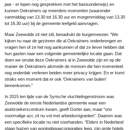
jaar - er lopen nog gesprekken met het basisonderwijs) en
kunnen Oekraïners op meerdere momenten (waaronder
vanmiddag van 13.30 tot 16.30 uur en morgenmiddag van 13.30
tot 16.30 uur) bij de gemeente leefgeld aanvragen.
Maar Zeewolde zit niet stil, benadrukt de burgemeester. “We
kijken nu naar de gezinnen die al Oekraïners onderbrengen en
vragen hen of ze het nog aankunnen of dat ze liever hebben dat
hun gasten naar een volgende gemeentelijke locatie gaan. Dat
doen we omdat deze Oekraïners al in Zeewolde zijn en op die
manier de Oekraïners alsmede de mensen die hen momenteel
nog onderdak verlenen beiden meer privacy krijgen. En er komt
straks een moment dat er ook ‘Oekraïners van buiten’
binnenkomen.”
In 2015 ten tijde van de Syrische vluchtelingenstroom was
Zeewolde de eerste Nederlandse gemeente waar een
asielzoekerscentrum kwam, geeft Gorter aan, maar “ons
voormalige azc zit nu vol met arbeidsmigranten”. Daarom was
een specifieke locatie nu niet voorhanden. “Elders in Nederland
staan huizen van woningbouwcorporaties leeg, zijn grote hotels