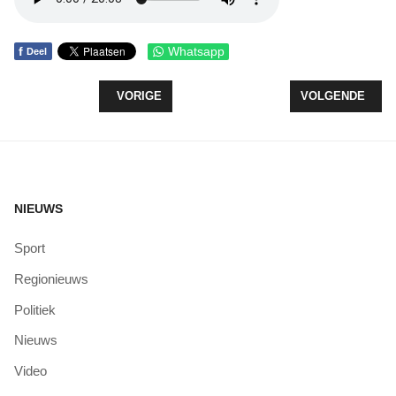
f
Whatsapp
Deel
VORIG ARTIKEL: HERSTART VAN RESTAURATIEW
VOLGENDE ARTI
VORIGE
VOLGENDE
NIEUWS
Sport
Regionieuws
Politiek
Nieuws
Video