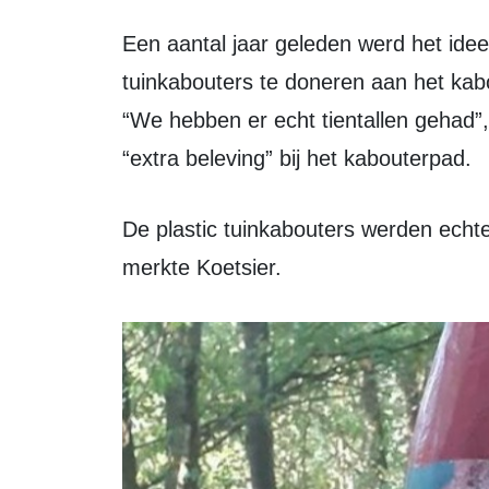
Een aantal jaar geleden werd het idee opgevat mensen te vragen overtollige
tuinkabouters te doneren aan het kab
“We hebben er echt tientallen gehad”,
“extra beleving” bij het kabouterpad.
De plastic tuinkabouters werden echter geregeld door vandalen toegetakeld,
merkte Koetsier.