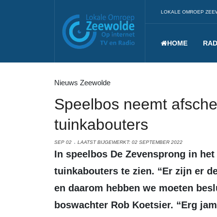
LOKALE OMROEP ZEE
HOME
RAD
Nieuws Zeewolde
Speelbos neemt afschei
tuinkabouters
SEP 02
LAATST BIJGEWERKT: 02 SEPTEMBER 2022
In speelbos De Zevensprong in het Horsterwold zijn niet langer
tuinkabouters te zien. “Er zijn er 
en daarom hebben we moeten beslu
boswachter Rob Koetsier. “Erg jam