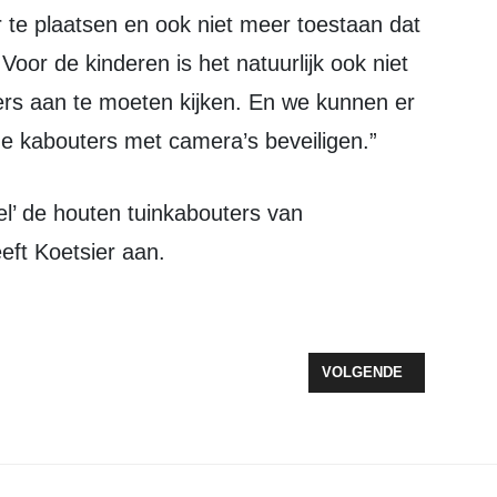
te plaatsen en ook niet meer toestaan dat
oor de kinderen is het natuurlijk ook niet
ers aan te moeten kijken. En we kunnen er
f de kabouters met camera’s beveiligen.”
eft Koetsier aan.
 DAG MET EEN GOUDEN RANDJE
VOLGENDE ARTIKEL: V
VOLGENDE