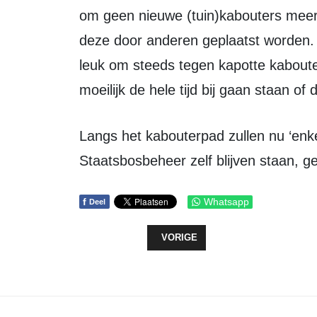
om geen nieuwe (tuin)kabouters meer 
deze door anderen geplaatst worden. V
leuk om steeds tegen kapotte kabout
moeilijk de hele tijd bij gaan staan o
Langs het kabouterpad zullen nu ‘enkel’ de houten tuinkabouters van
Staatsbosbeheer zelf blijven staan, ge
f
Whatsapp
Deel
VORIG ARTIKEL: PINKENDAG EEN
VORIGE