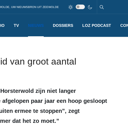
WOLDE, UW NIEUWSBRON UIT ZEEWOLDE
IO
TV
NIEUWS
DOSSIERS
LOZ PODCAST
CO
d van groot aantal
de afgelopen paar jaar een hoop gesloopt
iten ermee te stoppen”, zegt
mer dat het zo moet.”