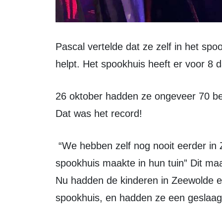
Pascal vertelde dat ze zelf in het spookhuis verkleed staan en hun familie er bij
helpt. Het spookhuis heeft er voor 8
26 oktober hadden ze ongeveer 70 bezoekers in hun spookhuis, vertelde Pascal.
Dat was het record!
“We hebben zelf nog nooit eerder in Zeewolde gezien dat iemand een
spookhuis maakte in hun tuin” Dit maak
Nu hadden de kinderen in Zeewolde 
spookhuis, en hadden ze een geslaa