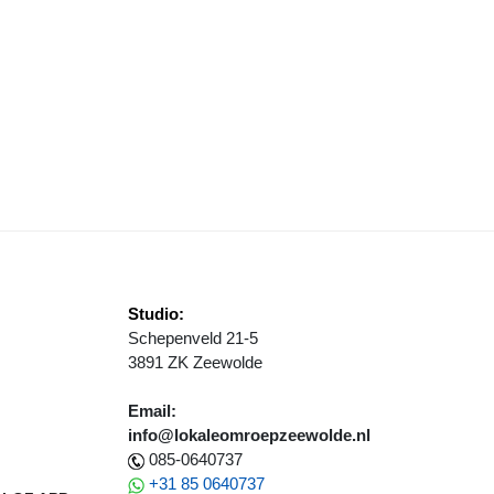
ITAAL OUDER WORDEN? KOM NAAR DE GRATIS BIJEENKOMST!
Studio:
Schepenveld 21-5
3891 ZK Zeewolde
Email:
info@lokaleomroepzeewolde.nl
085-0640737
+31 85 0640737