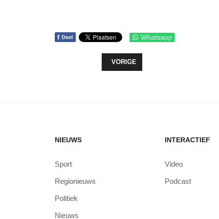
f
Whatsapp
Deel
VORIG ARTIKEL: POLDERPIONIERS
VORIGE
NIEUWS
INTERACTIEF
Sport
Video
Regionieuws
Podcast
Politiek
Nieuws