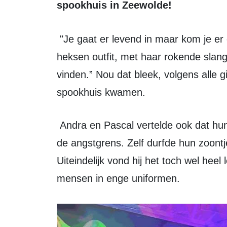
spookhuis in Zeewolde!
"Je gaat er levend in maar kom je er ook levend uit?” vroeg Andra in haar
heksen outfit, met haar rokende slange
vinden.” Nou dat bleek, volgens alle gi
spookhuis kwamen.
Andra en Pascal vertelde ook dat hun zoon had geholpen met het leggen van
de angstgrens. Zelf durfde hun zoontje 
Uiteindelijk vond hij het toch wel heel
mensen in enge uniformen.