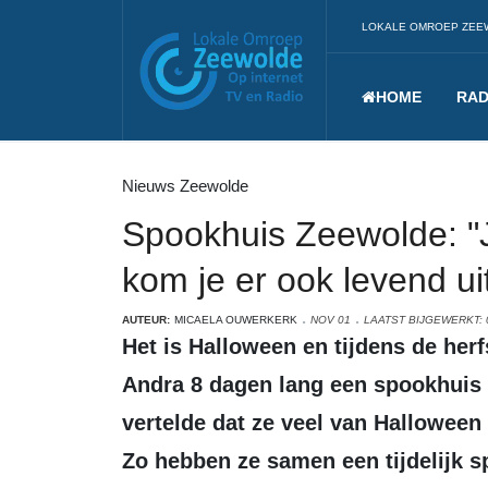
LOKALE OMROEP ZEE
HOME
RAD
Nieuws Zeewolde
Spookhuis Zeewolde: "J
kom je er ook levend ui
AUTEUR:
MICAELA OUWERKERK
NOV 01
LAATST BIJGEWERKT:
Het is Halloween en tijdens de herfstvakantie organiseerde Pascal en
Andra 8 dagen lang een spookhuis v
vertelde dat ze veel van Hallowee
Zo hebben ze samen een tijdelijk s