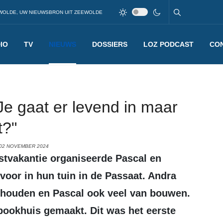
WOLDE, UW NIEUWSBRON UIT ZEEWOLDE
IO
TV
NIEUWS
DOSSIERS
LOZ PODCAST
CO
e gaat er levend in maar
t?"
 02 NOVEMBER 2024
oor in hun tuin in de Passaat. Andra
n houden en Pascal ook veel van bouwen.
pookhuis gemaakt. Dit was het eerste