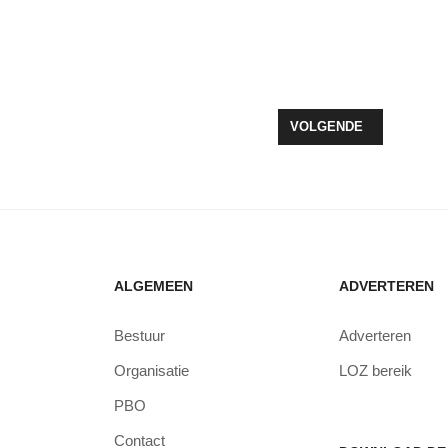
 FINALIST VOOR ERFGOEDVRIJWILLIGERSPRIJS 2024
VOLGENDE ARTIKEL: V
VOLGENDE
ALGEMEEN
ADVERTEREN
Bestuur
Adverteren
Organisatie
LOZ bereik
PBO
Contact