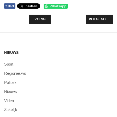
f
Whatsapp
Deel
VORIG ARTIKEL: VACCINEREN IN WINKELCENTRU
VOLGENDE ARTI
VORIGE
VOLGENDE
NIEUWS
Sport
Regionieuws
Politiek
Nieuws
Video
Zakelijk