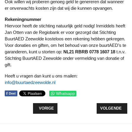
Ook willen wij proberen genoeg geld te genereren dat wanneer
er onverwachts kosten zijn dat wij die kunnen opvangen.
Rekeningnummer
Hiervoor heeft de stichting natuurlijk geld nodig! Inmiddels heeft
Jan Otten van de Regiobank er voor gezorgd dat Stichting
BuurtAED Zeewolde kosteloos een rekening hebben gekregen.
Voor donaties en giften, om het behoud van onze buurtAED’s te
garanderen, kunt u storten op:
NL21 RBRB 0778 1607 18
t.n.v.
Stichting BuurtAED Zeewolde onder vermelding van donatie of
gift.
Heeft u vragen dan kunt u ons mailen:
info@buurtaedzeewolde.nl
f
Whatsapp
Deel
VORIG ARTIKEL: TIEN ACTIES VOOR NL DOET IN
VOLGENDE ARTIK
VORIGE
VOLGENDE