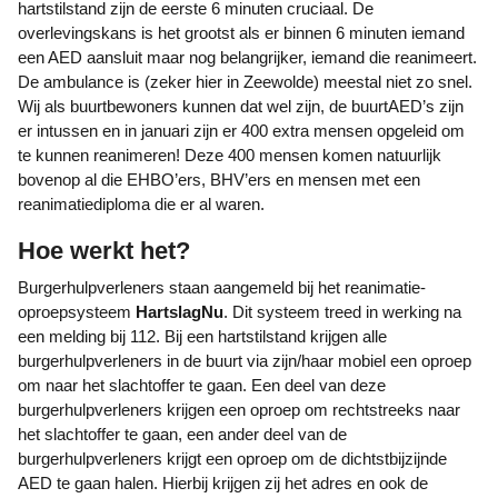
hartstilstand zijn de eerste 6 minuten cruciaal. De
overlevingskans is het grootst als er binnen 6 minuten iemand
een AED aansluit maar nog belangrijker, iemand die reanimeert.
De ambulance is (zeker hier in Zeewolde) meestal niet zo snel.
Wij als buurtbewoners kunnen dat wel zijn, de buurtAED’s zijn
er intussen en in januari zijn er 400 extra mensen opgeleid om
te kunnen reanimeren! Deze 400 mensen komen natuurlijk
bovenop al die EHBO’ers, BHV’ers en mensen met een
reanimatiediploma die er al waren.
Hoe werkt het?
Burgerhulpverleners staan aangemeld bij het reanimatie-
oproepsysteem
HartslagNu
. Dit systeem treed in werking na
een melding bij 112. Bij een hartstilstand krijgen alle
burgerhulpverleners in de buurt via zijn/haar mobiel een oproep
om naar het slachtoffer te gaan. Een deel van deze
burgerhulpverleners krijgen een oproep om rechtstreeks naar
het slachtoffer te gaan, een ander deel van de
burgerhulpverleners krijgt een oproep om de dichtstbijzijnde
AED te gaan halen. Hierbij krijgen zij het adres en ook de