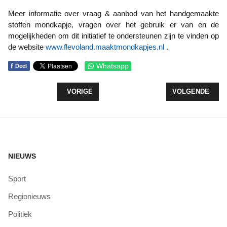
Meer informatie over vraag & aanbod van het handgemaakte
stoffen mondkapje, vragen over het gebruik er van en de
mogelijkheden om dit initiatief te ondersteunen zijn te vinden op
de website
www.flevoland.maaktmondkapjes.nl
.
f
Whatsapp
Deel
VORIG ARTIKEL: PAASTOESPRAAK BURGEMEEST
VOLGENDE ARTI
VORIGE
VOLGENDE
NIEUWS
Sport
Regionieuws
Politiek