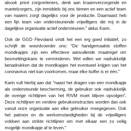
alsook privé zorgverleners, denk aan kraamverzorgende en
mantelzorgers, zijn inmiddels bij ons binnen en een actief team
van naaiers zorgt dagelijks voor de productie. Daarnaast heb
een fijn team van ondersteunende vrijwilligers die mij in de
dagelijkse organisatie actief ondersteunen.” aldus Karin.
Ook de GGD Flevoland vindt het een erg goed initiatief, zo
schrijft de woordvoerder ons: “De handgemaakte stoffen
mondkapjes zijn een effectieve aanvullende maatregel om
besmettingskans te verminderen. Wel willen we nadrukkelijk
benadrukken dat de mondkapjes het eventueel krijgen van het
coronavirus niet kan voorkomen, maar elke buffer is er één.”
Karin vult hierbij aan dat “naast het dragen van een mondkapje
als ondersteunde bescherming, de gebruiker ook nadrukkelijk
de overige richtlijnen van het RIVM moet blijven opvolgen”.
Deze richtlijnen en verdere gebruiksinstructies worden dan ook
vanuit onze organisatie aan elke gebruiker meegegeven. Ook
het patroon en de werkomstandigheden bij de vrijwilligers
voldoen aan strikte richtlijnen om met elkaar een zo veilig
mogelijk mondkapje af te leven.”