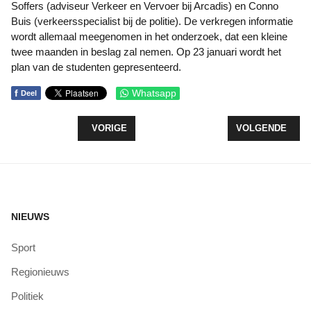
Soffers (adviseur Verkeer en Vervoer bij Arcadis) en Conno
Buis (verkeersspecialist bij de politie). De verkregen informatie
wordt allemaal meegenomen in het onderzoek, dat een kleine
twee maanden in beslag zal nemen. Op 23 januari wordt het
plan van de studenten gepresenteerd.
f
Whatsapp
Deel
VORIG ARTIKEL: WONINGEN EN AUTO’S GERAAKT
VOLGENDE ARTIK
VORIGE
VOLGENDE
NIEUWS
Sport
Regionieuws
Politiek